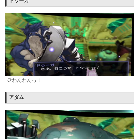
ドゥーガ
🐶わんわんっ！
アダム