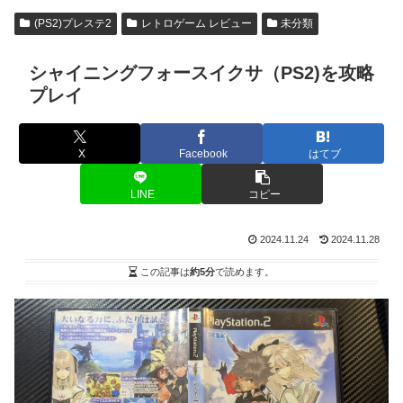
(PS2)プレステ2
レトロゲーム レビュー
未分類
シャイニングフォースイクサ（PS2)を攻略
プレイ
X
Facebook
はてブ
LINE
コピー
2024.11.24
2024.11.28
この記事は
約5分
で読めます。