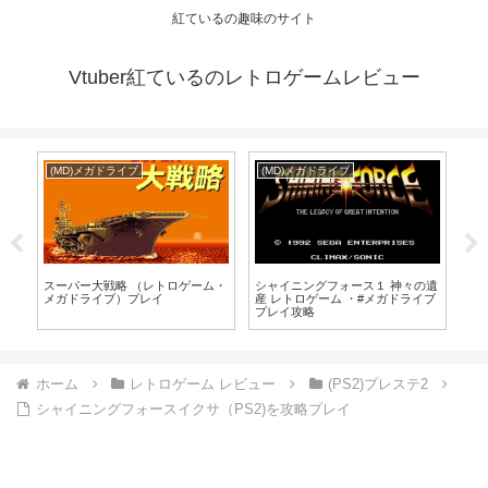
紅ているの趣味のサイト
Vtuber紅ているのレトロゲームレビュー
(MD)メガドライブ
(MD)メガドライブ
未
アー
スーパー大戦略 （レトロゲーム・
シャイニングフォース１ 神々の遺
ロ
ブ
メガドライブ）プレイ
産 レトロゲーム ・#メガドライブ
と
プレイ攻略
ガ
ホーム
レトロゲーム レビュー
(PS2)プレステ2
シャイニングフォースイクサ（PS2)を攻略プレイ